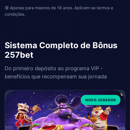
🔞 Apenas para maiores de 18 anos. Aplicam-se termos e
condições.
Sistema Completo de Bônus
257bet
Do primeiro depósito ao programa VIP -
benefícios que recompensam sua jornada
NOVO JOGADOR