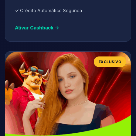
✓ Crédito Automático Segunda
Ativar Cashback →
EXCLUSIVO