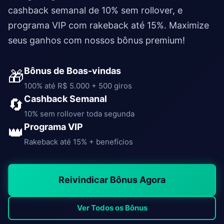
cashback semanal de 10% sem rollover, e
programa VIP com rakeback até 15%. Maximize
seus ganhos com nossos bônus premium!
Bônus de Boas-vindas
🎁
100% até R$ 5.000 + 500 giros
Cashback Semanal
🔄
10% sem rollover toda segunda
Programa VIP
👑
Rakeback até 15% + benefícios
Reivindicar Bônus Agora
Ver Todos os Bônus