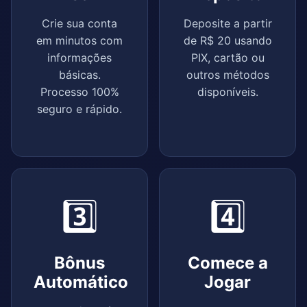
Crie sua conta
Deposite a partir
em minutos com
de R$ 20 usando
informações
PIX, cartão ou
básicas.
outros métodos
Processo 100%
disponíveis.
seguro e rápido.
3️⃣
4️⃣
Bônus
Comece a
Automático
Jogar