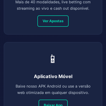
Mais de 40 modalidades, live betting com
streaming ao vivo e cash out disponível.
Ver Apostas
📱
Aplicativo Móvel
Baixe nosso APK Android ou use a versão
web otimizada em qualquer dispositivo.
Baixar App