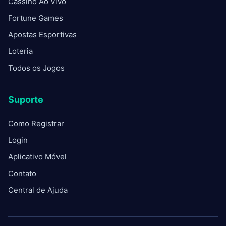
Cassino Ao Vivo
Fortune Games
Apostas Esportivas
Loteria
Todos os Jogos
Suporte
Como Registrar
Login
Aplicativo Móvel
Contato
Central de Ajuda