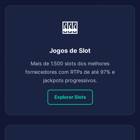
🎰
Jogos de Slot
Mais de 1.500 slots dos melhores
fornecedores com RTPs de até 97% e
jackpots progressivos.
Explorar Slots