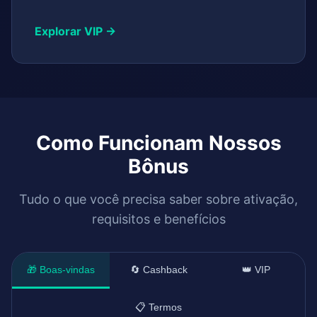
Explorar VIP →
Como Funcionam Nossos
Bônus
Tudo o que você precisa saber sobre ativação,
requisitos e benefícios
🎁 Boas-vindas
🔄 Cashback
👑 VIP
📋 Termos